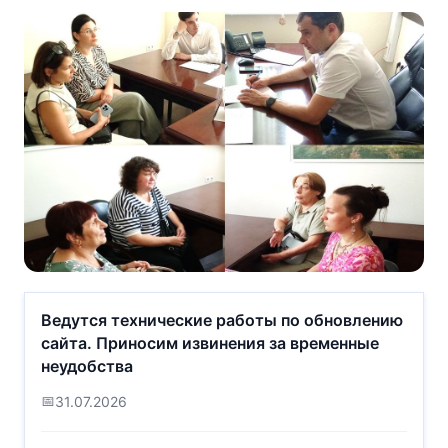
В Фонде капитального ремонта
Ведутся технические работы по обновлению
многоквартирных домов
сайта. Приносим извинения за временные
Воронежской области прошла
неудобства
встреча с жителями многоэтажек,
старшими по домам и
📅
31.07.2026
представителями управляющих