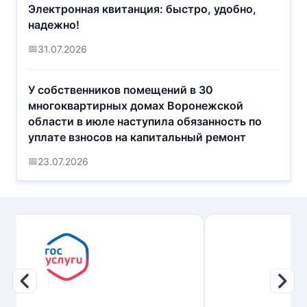
компаний в рамках федерального
Электронная квитанция: быстро, удобно,
проекта «Школа ЖКХ»
надежно!
05.08.2026
📅
31.07.2026
У собственников помещений в 30
многоквартирных домах Воронежской
области в июле наступила обязанность по
уплате взносов на капитальный ремонт
📅
23.07.2026
Предыдущий слайд
Сле